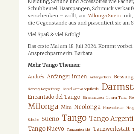
Kleidung, Schuhe und Accessoires wie Fächer,
Schuhbeutel, Haarspangen, Schmuck verkauf
verschenken – wollt, zur
Milonga Sueño
mit,
die Gegenstände aus und präsentiert sie am S
Viel Spaß & viel Erfolg!
Das erste Mal am 18. Juli 2026. Kommt vorbei.
Ansprechpartnerin: Barbara
Mehr Tango Themen:
Anfänger:innen
Andrés
Bessung
Anfängerkurs
Darmst
Blanco y Negro Tango
Daniel Octavo Sepúlveda
Encantado del Tango
Hirschhausen
Innerer Tanz
Kl
Milonga
Neolonga
Mira
Neuentdecker
Neug
Tango
Tango Argent
Sueño
Schuhe
Tango Nuevo
Tanzwerkstatt
Tanzunterricht