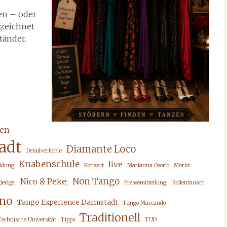
en – oder
 zeichnet
tänder.
en
adt
Diamante Loco
Detailverliebte
Knabenschule
live
eidung
Konzert
Marianna Osorio
Markt
Non Tango
Nico & Peke;
ierige;
Pressemitteilung;
Rollentausch
ino
Tango Experience Darmstadt
Tango Marcando
Traditionell
Technische Universität
Tipps
TUD