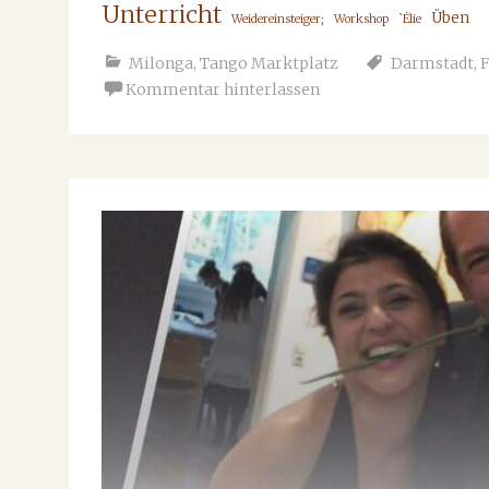
Unterricht
Üben
Weidereinsteiger;
Workshop
`Élie
Milonga
,
Tango Marktplatz
Darmstadt
,
F
Kommentar hinterlassen