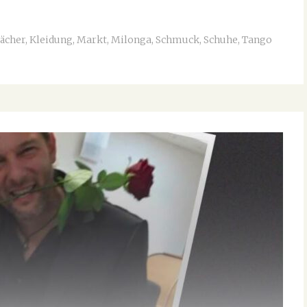
ächer
,
Kleidung
,
Markt
,
Milonga
,
Schmuck
,
Schuhe
,
Tango