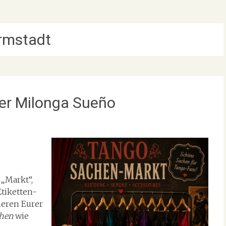
rmstadt
er Milonga Sueño
 „Markt“,
Etiketten-
ieren Eurer
hen
wie