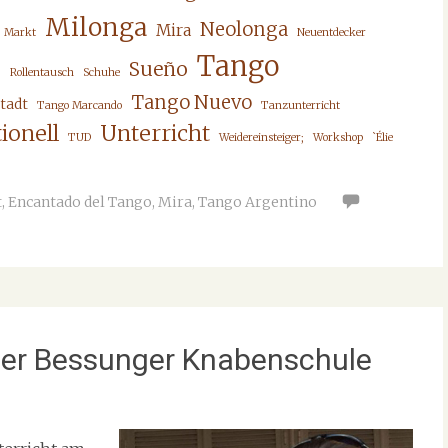
Milonga
Neolonga
Mira
Markt
Neuentdecker
Tango
Sueño
;
Rollentausch
Schuhe
Tango Nuevo
tadt
Tango Marcando
Tanzunterricht
ionell
Unterricht
TUD
Weidereinsteiger;
Workshop
`Élie
t
,
Encantado del Tango
,
Mira
,
Tango Argentino
 der Bessunger Knabenschule