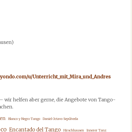
Pausen)
xoyondo.com/u/Unterricht_mit_Mira_und_Andres
 – wir helfen aber gerne, die Angebote von Tango-
achen.
en
Blanco y Negro Tango
Daniel Octavo Sepúlveda
oco
Encantado del Tango
Hirschhausen
Innerer Tanz