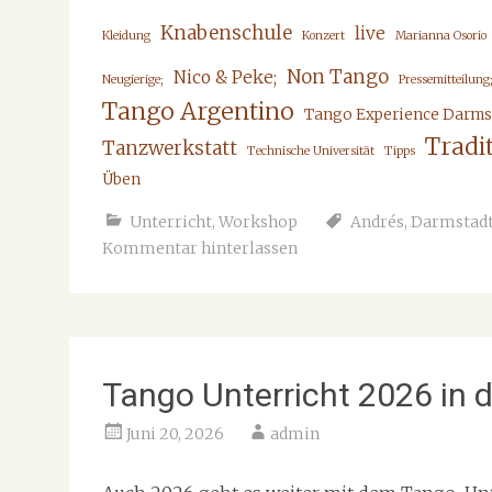
Knabenschule
live
Kleidung
Konzert
Marianna Osorio
Non Tango
Nico & Peke;
Neugierige;
Pressemitteilung
Tango Argentino
Tango Experience Darms
Tradit
Tanzwerkstatt
Technische Universität
Tipps
Üben
Unterricht
,
Workshop
Andrés
,
Darmstad
Kommentar hinterlassen
Tango Unterricht 2026 in
Juni 20, 2026
admin