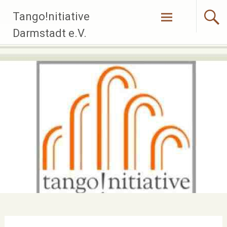
Zum
Tango!nitiative
Inhalt
springen
Darmstadt e.V.