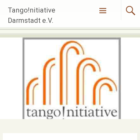
Zum
Tango!nitiative
Inhalt
springen
Darmstadt e.V.