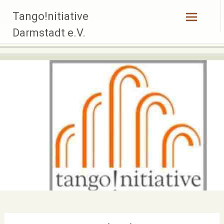
Zum
Tango!nitiative
Inhalt
springen
Darmstadt e.V.