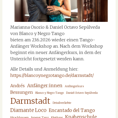
Marianna Osorio & Daniel Octavo Sepúlveda
von Blanco y Negro Tango
bieten am 23.6.2026 wieder einen Tango-
Anfänger Workshop an. Nach dem Workshop
beginnt ein neuer Anfängerkurs, in dem der
Unterricht fortgesetzt werden kann.
Alle Details und Anmeldung hier:
https://blancoynegrotango.de/darmstadt/
Anfänger:innen
Andrés
Anfängerkurs
Bessungen
Blanco y Negro Tango
Daniel Octavo Sepúlveda
Darmstadt
Detailverliebte
Diamante Loco
Encantado del Tango
Knabenschule
Hirschhausen
Innerer Tanz
Kleidung