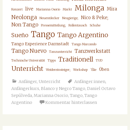
Milonga
live
Mira
Konzert
Marianna Osorio
Markt
Neolonga
Nico & Peke;
Neuentdecker
Neugierige;
Non Tango
Pressemitteilung;
Rollentausch
Schuhe
Tango
Tango Argentino
Sueño
Tango Experience Darmstadt
Tango Marcando
Tango Nuevo
Tanzwerkstatt
Tanzunterricht
Traditionell
Technische Universität
Tipps
TUD
Unterricht
Üben
Weidereinsteiger;
Workshop
`Élie
Anfänger
,
Unterricht
Anfänger:innen
,
Anfängerkurs
,
Blanco y Negro Tango
,
Daniel Octavo
Sepúlveda
,
Marianna Osorio
,
Tango
,
Tango
Argentino
Kommentar hinterlassen