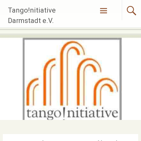
Zum
Tango!nitiative
Inhalt
springen
Darmstadt e.V.