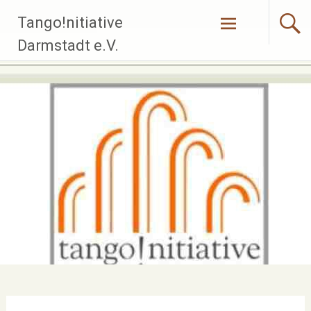
Zum
Tango!nitiative
Inhalt
springen
Darmstadt e.V.