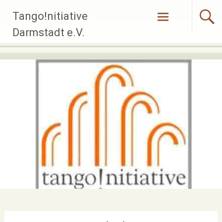
Zum
Tango!nitiative
Inhalt
springen
Darmstadt e.V.