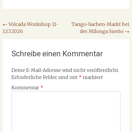
Beitragsnavigation
←
Volcada Workshop 11-
Tango-Sachen-Markt bei
12.7.2026
der Milonga Sueño
→
Schreibe einen Kommentar
Deine E-Mail-Adresse wird nicht veröffentlicht.
Erforderliche Felder sind mit
*
markiert
Kommentar
*