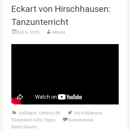
Eckart von Hirschhausen:
Tanzunterricht
Juli 8, 2026
admin
Anfänger
,
Unterricht
Hirschhausen
,
Tanzunterricht
,
Tipps
Kommentar
hinterlassen