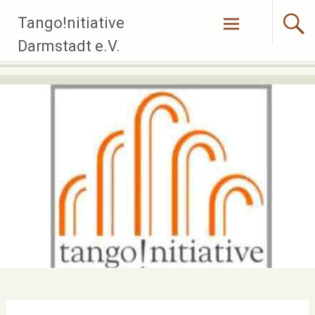
Zum
Tango!nitiative
Inhalt
springen
Darmstadt e.V.