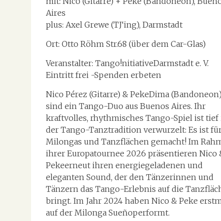
mit: Nico (Gitarre) + Peke (Bandoneon), Buen
Aires
plus: Axel Grewe (TJ‘ing), Darmstadt
Ort: Otto Röhm Str.68 (über dem Car-Glas)
Veranstalter: Tango!nitiativeDarmstadt e. V.
Eintritt frei -Spenden erbeten
Nico Pérez (Gitarre) & PekeDima (Bandoneon
sind ein Tango-Duo aus Buenos Aires. Ihr
kraftvolles, rhythmisches Tango-Spiel ist tief 
der Tango-Tanztradition verwurzelt: Es ist fü
Milongas und Tanzflächen gemacht! Im Rah
ihrer Europatournee 2026 präsentieren Nico 
Pekeerneut ihren energiegeladenen und
eleganten Sound, der den Tänzerinnen und
Tänzern das Tango-Erlebnis auf die Tanzfläc
bringt. Im Jahr 2024 haben Nico & Peke erstm
auf der Milonga Sueñoperformt.