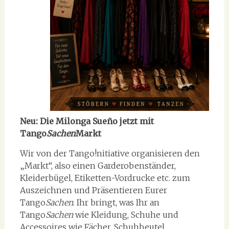
Neu:
Die Milonga Sueño jetzt mit
Tango
Sachen
Markt
Wir von der Tango!nitiative organisieren den
„Markt“, also einen Garderobenständer,
Kleiderbügel, Etiketten-Vordrucke etc. zum
Auszeichnen und Präsentieren Eurer
Tango
Sachen
. Ihr bringt, was Ihr an
Tango
Sachen
wie Kleidung, Schuhe und
Accessoires wie Fächer, Schuhbeutel,