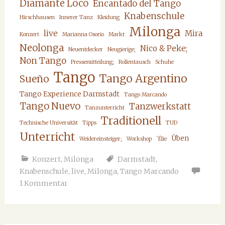
Diamante Loco
Encantado del Tango
Knabenschule
Hirschhausen
Innerer Tanz
Kleidung
Milonga
live
Mira
Konzert
Marianna Osorio
Markt
Neolonga
Nico & Peke;
Neuentdecker
Neugierige;
Non Tango
Pressemitteilung;
Rollentausch
Schuhe
Tango
Tango Argentino
Sueño
Tango Experience Darmstadt
Tango Marcando
Tango Nuevo
Tanzwerkstatt
Tanzunterricht
Traditionell
Technische Universität
Tipps
TUD
Unterricht
Üben
Weidereinsteiger;
Workshop
`Élie
Konzert
,
Milonga
Darmstadt
,
Knabenschule
,
live
,
Milonga
,
Tango Marcando
1 Kommentar