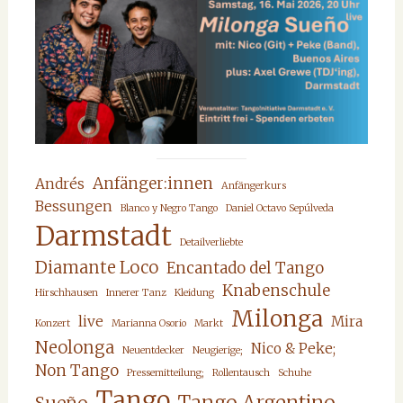
Anfänger:innen
Andrés
Anfängerkurs
Bessungen
Blanco y Negro Tango
Daniel Octavo Sepúlveda
Darmstadt
Detailverliebte
Diamante Loco
Encantado del Tango
Knabenschule
Hirschhausen
Innerer Tanz
Kleidung
Milonga
live
Mira
Konzert
Marianna Osorio
Markt
Neolonga
Nico & Peke;
Neuentdecker
Neugierige;
Non Tango
Pressemitteilung;
Rollentausch
Schuhe
Tango
Tango Argentino