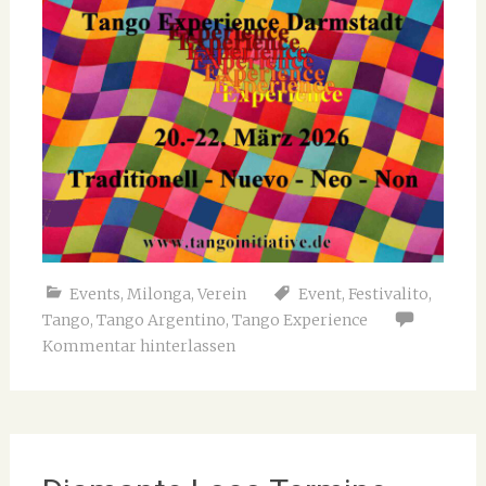
Events
,
Milonga
,
Verein
Event
,
Festivalito
,
Tango
,
Tango Argentino
,
Tango Experience
Kommentar hinterlassen