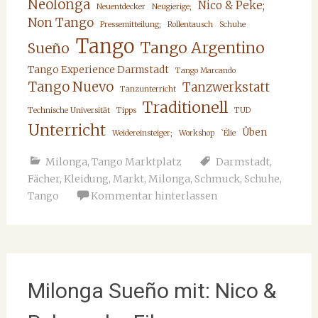
Neolonga
Nico & Peke;
Neuentdecker
Neugierige;
Non Tango
Pressemitteilung;
Rollentausch
Schuhe
Tango
Tango Argentino
Sueño
Tango Experience Darmstadt
Tango Marcando
Tango Nuevo
Tanzwerkstatt
Tanzunterricht
Traditionell
Technische Universität
Tipps
TUD
Unterricht
Üben
Weidereinsteiger;
Workshop
`Élie
Milonga
,
Tango Marktplatz
Darmstadt
,
Fächer
,
Kleidung
,
Markt
,
Milonga
,
Schmuck
,
Schuhe
,
Tango
Kommentar hinterlassen
Milonga Sueño mit: Nico &