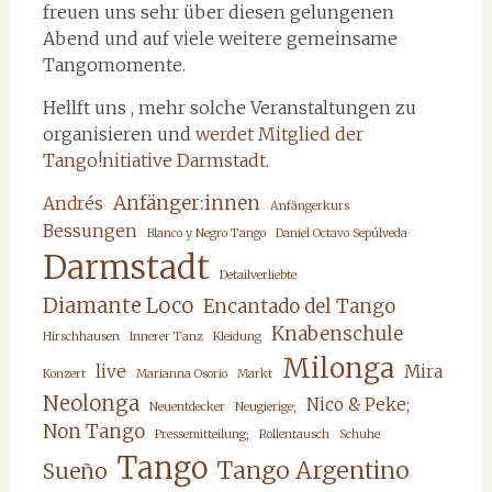
freuen uns sehr über diesen gelungenen
Abend und auf viele weitere gemeinsame
Tangomomente.
Hellft uns , mehr solche Veranstaltungen zu
organisieren und
werdet Mitglied der
Tango!nitiative Darmstadt
.
Anfänger:innen
Andrés
Anfängerkurs
Bessungen
Blanco y Negro Tango
Daniel Octavo Sepúlveda
Darmstadt
Detailverliebte
Diamante Loco
Encantado del Tango
Knabenschule
Hirschhausen
Innerer Tanz
Kleidung
Milonga
live
Mira
Konzert
Marianna Osorio
Markt
Neolonga
Nico & Peke;
Neuentdecker
Neugierige;
Non Tango
Pressemitteilung;
Rollentausch
Schuhe
Tango
Tango Argentino
Sueño