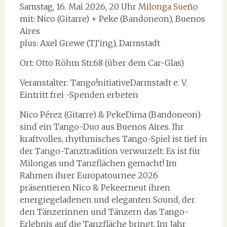
Samstag, 16. Mai 2026, 20 Uhr
Milonga Sueño
mit: Nico (Gitarre) + Peke (Bandoneon), Buenos
Aires
plus: Axel Grewe (TJ‘ing), Darmstadt
Ort: Otto Röhm Str.68 (über dem Car-Glas)
Veranstalter: Tango!nitiativeDarmstadt e. V.
Eintritt frei -Spenden erbeten
Nico Pérez (Gitarre) & PekeDima (Bandoneon)
sind ein Tango-Duo aus Buenos Aires. Ihr
kraftvolles, rhythmisches Tango-Spiel ist tief in
der Tango-Tanztradition verwurzelt: Es ist für
Milongas und Tanzflächen gemacht! Im
Rahmen ihrer Europatournee 2026
präsentieren Nico & Pekeerneut ihren
energiegeladenen und eleganten Sound, der
den Tänzerinnen und Tänzern das Tango-
Erlebnis auf die Tanzfläche bringt. Im Jahr