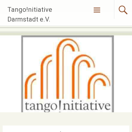
Zum
Tango!nitiative
Inhalt
springen
Darmstadt e.V.