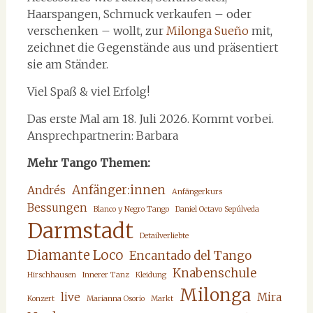
Haarspangen, Schmuck verkaufen – oder
verschenken – wollt, zur
Milonga Sueño
mit,
zeichnet die Gegenstände aus und präsentiert
sie am Ständer.
Viel Spaß & viel Erfolg!
Das erste Mal am 18. Juli 2026. Kommt vorbei.
Ansprechpartnerin: Barbara
Mehr Tango Themen:
Anfänger:innen
Andrés
Anfängerkurs
Bessungen
Blanco y Negro Tango
Daniel Octavo Sepúlveda
Darmstadt
Detailverliebte
Diamante Loco
Encantado del Tango
Knabenschule
Hirschhausen
Innerer Tanz
Kleidung
Milonga
live
Mira
Konzert
Marianna Osorio
Markt