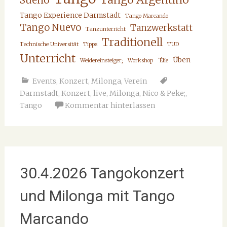
Sueño
Tango Experience Darmstadt
Tango Marcando
Tango Nuevo
Tanzwerkstatt
Tanzunterricht
Traditionell
Technische Universität
Tipps
TUD
Unterricht
Üben
Weidereinsteiger;
Workshop
`Élie
Events
,
Konzert
,
Milonga
,
Verein
Darmstadt
,
Konzert
,
live
,
Milonga
,
Nico & Peke;
,
Tango
Kommentar hinterlassen
30.4.2026 Tangokonzert
und Milonga mit Tango
Marcando