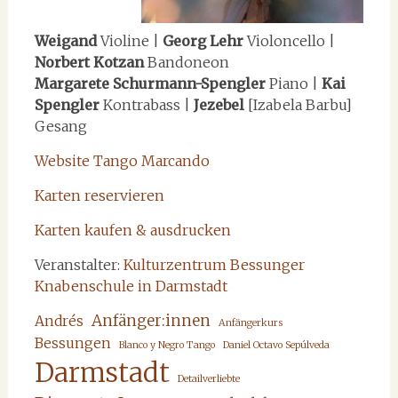
Weigand
Violine |
Georg Lehr
Violoncello |
Norbert Kotzan
Bandoneon
Margarete Schurmann-Spengler
Piano |
Kai
Spengler
Kontrabass |
Jezebel
[Izabela Barbu]
Gesang
Website Tango Marcando
Karten reservieren
Karten kaufen & ausdrucken
Veranstalter:
Kulturzentrum Bessunger
Knabenschule in Darmstadt
Anfänger:innen
Andrés
Anfängerkurs
Bessungen
Blanco y Negro Tango
Daniel Octavo Sepúlveda
Darmstadt
Detailverliebte