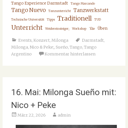
Tango Experience Darmstadt
Tango Marcando
Tango Nuevo
Tanzwerkstatt
Tanzunterricht
Traditionell
Technische Universität
Tipps
TUD
Unterricht
Üben
Weidereinsteiger;
Workshop
`Élie
Events
,
Konzert
,
Milonga
Darmstadt
,
Milonga
,
Nico & Peke;
,
Sueño
,
Tango
,
Tango
Argentino
Kommentar hinterlassen
16. Mai: Milonga Sueño mit:
Nico + Peke
März 22, 2026
admin