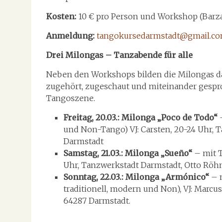
Kosten:
10 € pro Person und Workshop (Barza
Anmeldung:
tangokursedarmstadt@gmail.c
Drei Milongas – Tanzabende für alle
Neben den Workshops bilden die Milongas da
zugehört, zugeschaut und miteinander gespro
Tangoszene.
Freitag, 20.03.: Milonga „Poco de Todo“
–
und Non-Tango) VJ: Carsten, 20-24 Uhr, 
Darmstadt
Samstag, 21.03.: Milonga „Sueño“
– mit T
Uhr, Tanzwerkstadt Darmstadt, Otto Röhm
Sonntag, 22.03.: Milonga „Armónico“
– m
traditionell, modern und Non), VJ: Marcus,
64287 Darmstadt.