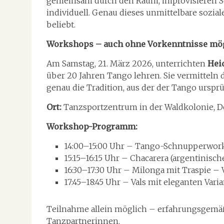
gemeinsam durch den Raum, improvisieren Sc
individuell. Genau dieses unmittelbare sozia
beliebt.
Workshops – auch ohne Vorkenntnisse mö
Am Samstag, 21. März 2026, unterrichten
Hei
über 20 Jahren Tango lehren. Sie vermitteln d
genau die Tradition, aus der der Tango urspr
Ort:
Tanzsportzentrum in der Waldkolonie, D
Workshop-Programm:
14:00–15:00 Uhr – Tango-Schnupperworks
15:15–16:15 Uhr – Chacarera (argentinisch
16:30–17:30 Uhr – Milonga mit Traspie – 
17:45–18:45 Uhr – Vals mit eleganten Var
Teilnahme allein möglich – erfahrungsgemäß
Tanzpartnerinnen.