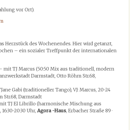
hlung vor Ort).
om
s Herzstück des Wochenendes. Hier wird getanzt,
chen – ein sozialer Treffpunkt der internationalen
 mit TJ Marcus (50:50 Mix aus traditionell, modern
Tanzwerkstadt Darmstadt, Otto Röhm Str.68,
Jane Gabi (traditioneller Tango), VJ: Marcus, 20-24
 Str.68, Darmstadt
it TJ El Librillo (harmonische Mischung aus
 16:30-20:30 Uhr,
Agora -Haus
, Erbacher Straße 89 ·