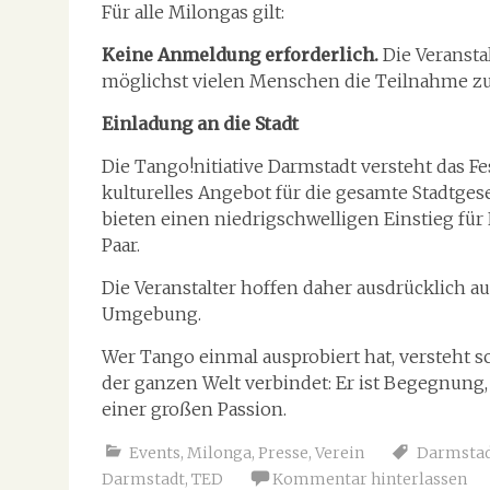
Für alle Milongas gilt:
Keine Anmeldung erforderlich.
Die Veransta
möglichst vielen Menschen die Teilnahme z
Einladung an die Stadt
Die Tango!nitiative Darmstadt versteht das Fe
kulturelles Angebot für die gesamte Stadtge
bieten einen niedrigschwelligen Einstieg für N
Paar.
Die Veranstalter hoffen daher ausdrücklich a
Umgebung.
Wer Tango einmal ausprobiert hat, versteht s
der ganzen Welt verbindet: Er ist Begegnu
einer großen Passion.
Events
,
Milonga
,
Presse
,
Verein
Darmsta
Darmstadt
,
TED
Kommentar hinterlassen