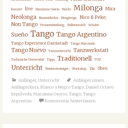
Milonga
live
Mira
Konzert
Marianna Osorio
Markt
Neolonga
Nico & Peke;
Neuentdecker
Neugierige;
Non Tango
Pressemitteilung;
Rollentausch
Schuhe
Tango
Tango Argentino
Sueño
Tango Experience Darmstadt
Tango Marcando
Tango Nuevo
Tanzwerkstatt
Tanzunterricht
Traditionell
Technische Universität
Tipps
TUD
Unterricht
Üben
Weidereinsteiger;
Workshop
`Élie
Anfänger
,
Unterricht
Anfänger:innen
,
Anfängerkurs
,
Blanco y Negro Tango
,
Daniel Octavo
Sepúlveda
,
Marianna Osorio
,
Tango
,
Tango
Argentino
Kommentar hinterlassen