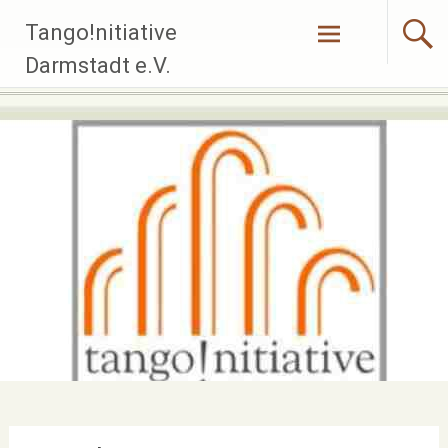
Zum
Tango!nitiative
Inhalt
springen
Darmstadt e.V.