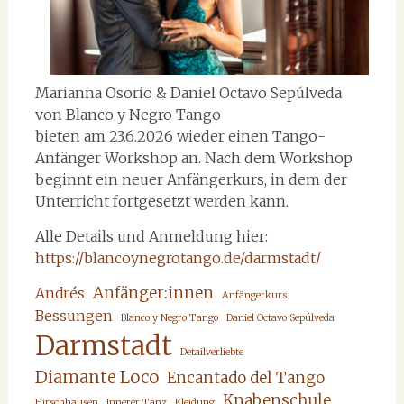
Marianna Osorio & Daniel Octavo Sepúlveda
von Blanco y Negro Tango
bieten am 23.6.2026 wieder einen Tango-
Anfänger Workshop an. Nach dem Workshop
beginnt ein neuer Anfängerkurs, in dem der
Unterricht fortgesetzt werden kann.
Alle Details und Anmeldung hier:
https://blancoynegrotango.de/darmstadt/
Anfänger:innen
Andrés
Anfängerkurs
Bessungen
Blanco y Negro Tango
Daniel Octavo Sepúlveda
Darmstadt
Detailverliebte
Diamante Loco
Encantado del Tango
Knabenschule
Hirschhausen
Innerer Tanz
Kleidung