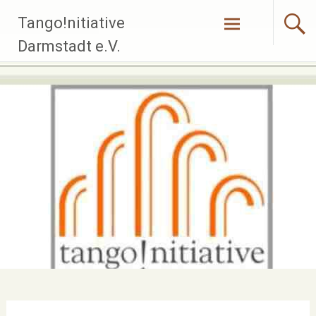
Zum
Tango!nitiative
Inhalt
springen
Darmstadt e.V.