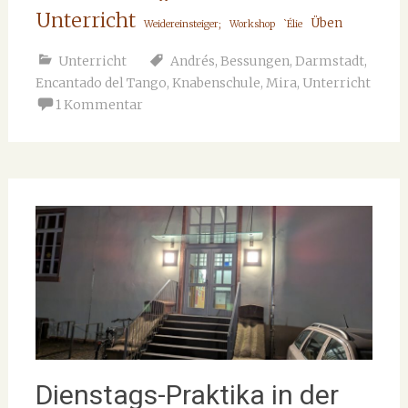
Unterricht
Üben
Weidereinsteiger;
Workshop
`Élie
Unterricht
Andrés
,
Bessungen
,
Darmstadt
,
Encantado del Tango
,
Knabenschule
,
Mira
,
Unterricht
1 Kommentar
Dienstags-Praktika in der