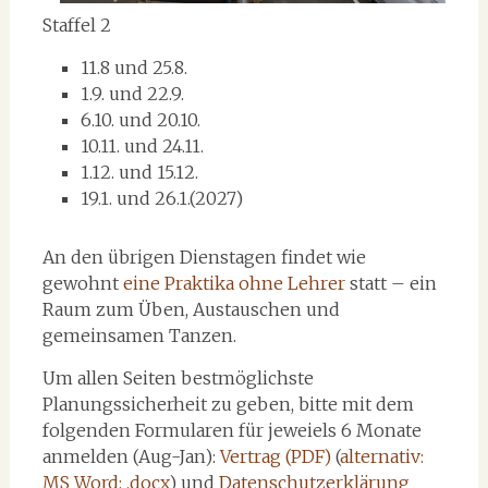
Staffel 2
11.8 und 25.8.
1.9. und 22.9.
6.10. und 20.10.
10.11. und 24.11.
1.12. und 15.12.
19.1. und 26.1.(2027)
An den übrigen Dienstagen findet wie
gewohnt
eine Praktika ohne Lehrer
statt – ein
Raum zum Üben, Austauschen und
gemeinsamen Tanzen.
Um allen Seiten bestmöglichste
Planungssicherheit zu geben, bitte mit dem
folgenden Formularen für jeweiels 6 Monate
anmelden (Aug-Jan):
Vertrag (PDF)
(
alternativ:
MS Word: .docx
) und
Datenschutzerklärung