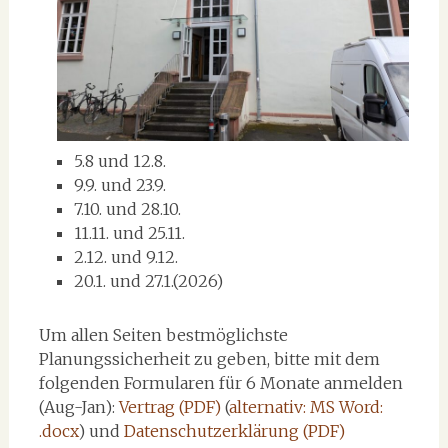
5.8 und 12.8.
9.9. und 23.9.
7.10. und 28.10.
11.11. und 25.11.
2.12. und 9.12.
20.1. und 27.1.(2026)
Um allen Seiten bestmöglichste
Planungssicherheit zu geben, bitte mit dem
folgenden Formularen für 6 Monate anmelden
(Aug-Jan):
Vertrag (PDF)
(
alternativ: MS Word:
.docx
) und
Datenschutzerklärung (PDF)