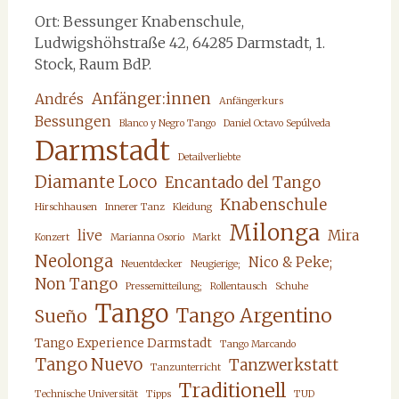
Ort: Bessunger Knabenschule,
Ludwigshöhstraße 42, 64285 Darmstadt, 1.
Stock, Raum BdP.
Anfänger:innen
Andrés
Anfängerkurs
Bessungen
Blanco y Negro Tango
Daniel Octavo Sepúlveda
Darmstadt
Detailverliebte
Diamante Loco
Encantado del Tango
Knabenschule
Hirschhausen
Innerer Tanz
Kleidung
Milonga
live
Mira
Konzert
Marianna Osorio
Markt
Neolonga
Nico & Peke;
Neuentdecker
Neugierige;
Non Tango
Pressemitteilung;
Rollentausch
Schuhe
Tango
Tango Argentino
Sueño
Tango Experience Darmstadt
Tango Marcando
Tango Nuevo
Tanzwerkstatt
Tanzunterricht
Traditionell
Technische Universität
Tipps
TUD