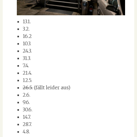
13.1.
3.2.
16.2
10.3.
24.3.
31.3.
7.4.
21.4.
12.5.
26.5.
(fällt leider aus)
2.6.
9.6.
30.6.
14.7.
28.7.
4.8.