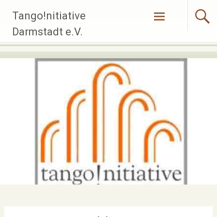
Zum
Tango!nitiative
Inhalt
springen
Darmstadt e.V.