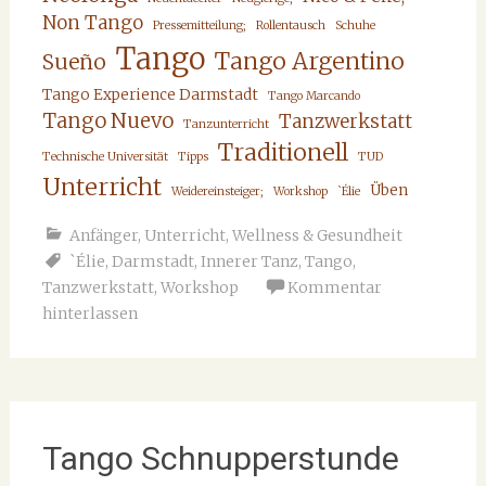
Non Tango
Pressemitteilung;
Rollentausch
Schuhe
Tango
Tango Argentino
Sueño
Tango Experience Darmstadt
Tango Marcando
Tango Nuevo
Tanzwerkstatt
Tanzunterricht
Traditionell
Technische Universität
Tipps
TUD
Unterricht
Üben
Weidereinsteiger;
Workshop
`Élie
Anfänger
,
Unterricht
,
Wellness & Gesundheit
`Élie
,
Darmstadt
,
Innerer Tanz
,
Tango
,
Tanzwerkstatt
,
Workshop
Kommentar
hinterlassen
Tango Schnupperstunde