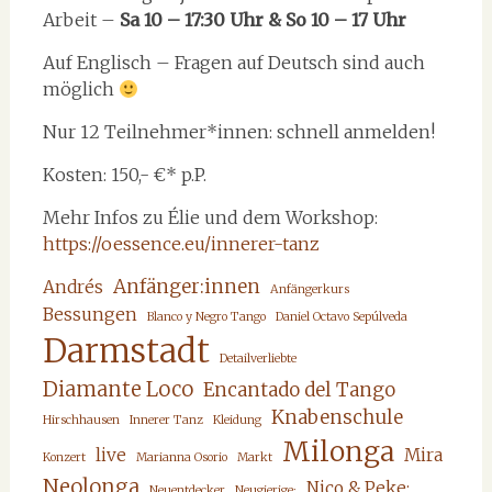
Arbeit –
Sa 10 – 17:30 Uhr & So 10 – 17 Uhr
Auf Englisch – Fragen auf Deutsch sind auch
möglich
Nur 12 Teilnehmer*innen: schnell anmelden!
Kosten: 150,- €* p.P.
Mehr Infos zu Élie und dem Workshop:
https://oessence.eu/innerer-tanz
Anfänger:innen
Andrés
Anfängerkurs
Bessungen
Blanco y Negro Tango
Daniel Octavo Sepúlveda
Darmstadt
Detailverliebte
Diamante Loco
Encantado del Tango
Knabenschule
Hirschhausen
Innerer Tanz
Kleidung
Milonga
live
Mira
Konzert
Marianna Osorio
Markt
Neolonga
Nico & Peke;
Neuentdecker
Neugierige;