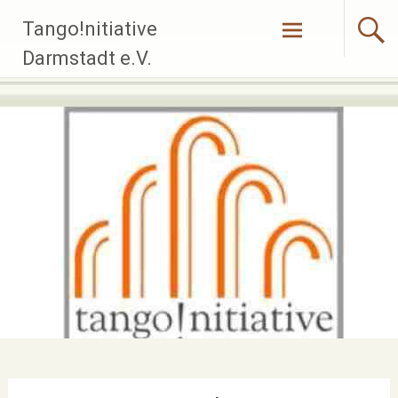
Zum
Tango!nitiative
Inhalt
springen
Darmstadt e.V.