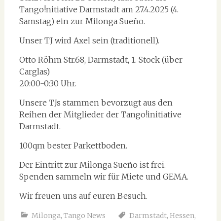
Tango!nitiative Darmstadt am 27.4.2025 (4.
Samstag) ein zur Milonga Sueño.
Unser TJ wird Axel sein (traditionell).
Otto Röhm Str.68, Darmstadt, 1. Stock (über
Carglas)
20:00-0:30 Uhr.
Unsere TJs stammen bevorzugt aus den
Reihen der Mitglieder der Tango!initiative
Darmstadt.
100qm bester Parkettboden.
Der Eintritt zur Milonga Sueño ist frei.
Spenden sammeln wir für Miete und GEMA.
Wir freuen uns auf euren Besuch.
Milonga
,
Tango News
Darmstadt
,
Hessen
,