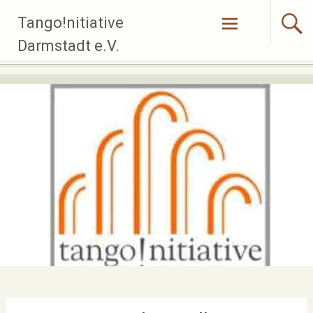
Zum
Tango!nitiative
Inhalt
springen
Darmstadt e.V.