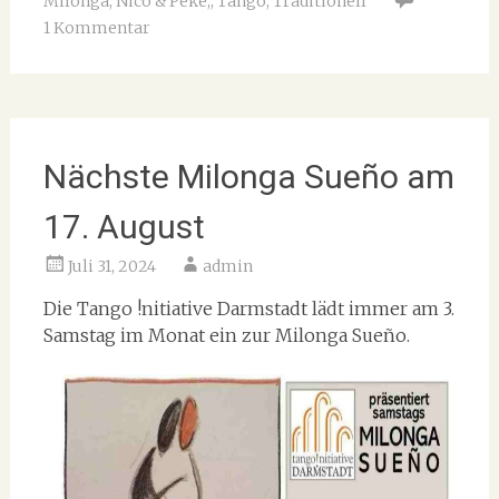
Milonga
,
Nico & Peke;
,
Tango
,
Traditionell
1 Kommentar
Nächste Milonga Sueño am
17. August
Juli 31, 2024
admin
Die Tango !nitiative Darmstadt lädt immer am 3.
Samstag im Monat ein zur Milonga Sueño.