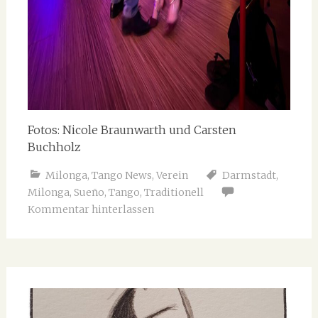
Fotos: Nicole Braunwarth und Carsten
Buchholz
Milonga
,
Tango News
,
Verein
Darmstadt
,
Milonga
,
Sueño
,
Tango
,
Traditionell
Kommentar hinterlassen