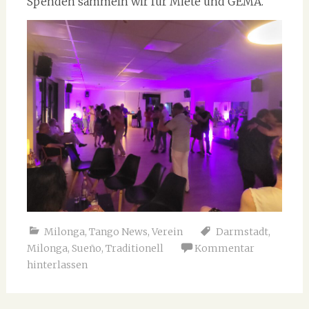
Spenden sammeln wir für Miete und GEMA.
Milonga
,
Tango News
,
Verein
Darmstadt
,
Milonga
,
Sueño
,
Traditionell
Kommentar
hinterlassen