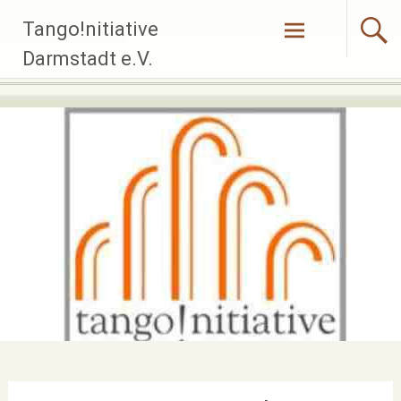
Zum
Tango!nitiative
Inhalt
springen
Darmstadt e.V.