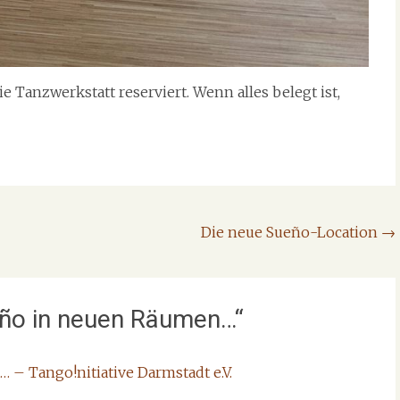
e Tanzwerkstatt reserviert. Wenn alles belegt ist,
Die neue Sueño-Location
→
ño in neuen Räumen…
“
 – Tango!nitiative Darmstadt e.V.