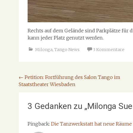
Rechts auf dem Gelände sind Parkplätze für di
kann jeder Platz genutzt werden.
Milonga
,
Tango News
3 Kommentare
Beitragsnavigation
←
Petition: Fortführung des Salon Tango im
Staatstheater Wiesbaden
3 Gedanken zu „
Milonga Sue
Pingback:
Die Tanzwerkstatt hat neue Räume …