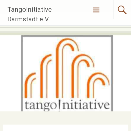
Zum
Tango!nitiative
Inhalt
springen
Darmstadt e.V.