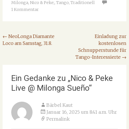
Milonga
,
Nico & Peke;
,
Tango
,
Traditionell
1 Kommentar
Beitragsnavigation
←
NeoLonga Diamante
Einladung zur
Loco am Samstag, 31.8.
kostenlosen
Schnupperstunde für
Tango-Interessierte
→
Ein Gedanke zu „
Nico & Peke
Live @ Milonga Sueño
“
Bärbel Kaut
Januar 16, 2025 um 8:41 a.m. Uhr
Permalink