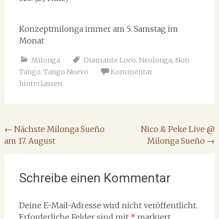
Konzeptmilonga immer am 5. Samstag im
Monat
Milonga
Diamante Loco
,
Neolonga
,
Non
Tango
,
Tango Nuevo
Kommentar
hinterlassen
Beitragsnavigation
←
Nächste Milonga Sueño
Nico & Peke Live @
am 17. August
Milonga Sueño
→
Schreibe einen Kommentar
Deine E-Mail-Adresse wird nicht veröffentlicht.
Erforderliche Felder sind mit
*
markiert