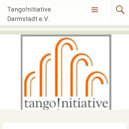
Zum
Tango!nitiative
Inhalt
springen
Darmstadt e.V.