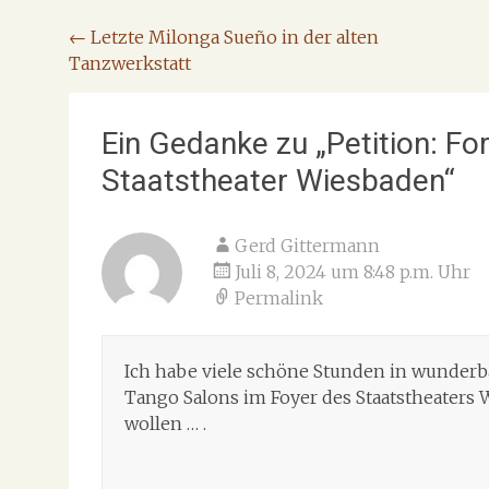
Beitragsnavigation
←
Letzte Milonga Sueño in der alten
Tanzwerkstatt
Ein Gedanke zu „
Petition: F
Staatstheater Wiesbaden
“
Gerd Gittermann
Juli 8, 2024 um 8:48 p.m. Uhr
Permalink
Ich habe viele schöne Stunden in wunderb
Tango Salons im Foyer des Staatstheaters
wollen … .