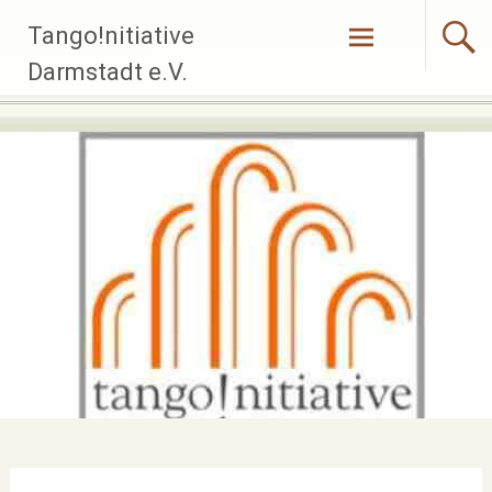
Zum
Tango!nitiative
Inhalt
springen
Darmstadt e.V.