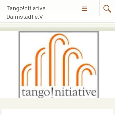
Zum
Tango!nitiative
Inhalt
springen
Darmstadt e.V.