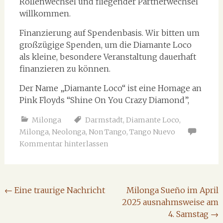
Rollenwechsel und fliegender Partnerwechsel
willkommen.
Finanzierung auf Spendenbasis. Wir bitten um
großzügige Spenden, um die Diamante Loco
als kleine, besondere Veranstaltung dauerhaft
finanzieren zu können.
Der Name „Diamante Loco“ ist eine Homage an
Pink Floyds “Shine On You Crazy Diamond”,
Milonga
Darmstadt
,
Diamante Loco
,
Milonga
,
Neolonga
,
Non Tango
,
Tango Nuevo
Kommentar hinterlassen
Beitragsnavigation
←
Eine traurige Nachricht
Milonga Sueño im April
2025 ausnahmsweise am
4. Samstag
→