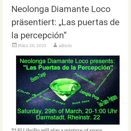
Neolonga Diamante Loco
präsentiert: „Las puertas de
la percepción“
März 26, 2025
admin
TJ El Librillo will play a mixture of spacy