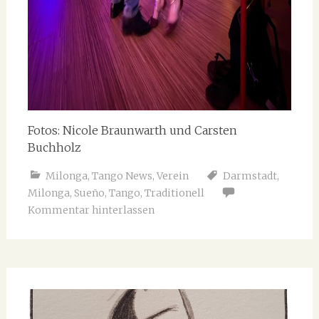
Fotos: Nicole Braunwarth und Carsten
Buchholz
Milonga
,
Tango News
,
Verein
Darmstadt
,
Milonga
,
Sueño
,
Tango
,
Traditionell
Kommentar hinterlassen