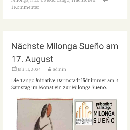
Milonga
,
Nico & Peke;
,
Tango
,
Traditionell
1 Kommentar
Nächste Milonga Sueño am
17. August
Juli 31, 2024
admin
Die Tango !nitiative Darmstadt lädt immer am 3.
Samstag im Monat ein zur Milonga Sueño.