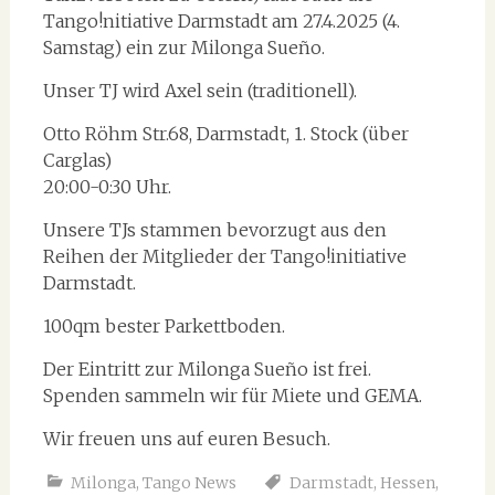
Tango!nitiative Darmstadt am 27.4.2025 (4.
Samstag) ein zur Milonga Sueño.
Unser TJ wird Axel sein (traditionell).
Otto Röhm Str.68, Darmstadt, 1. Stock (über
Carglas)
20:00-0:30 Uhr.
Unsere TJs stammen bevorzugt aus den
Reihen der Mitglieder der Tango!initiative
Darmstadt.
100qm bester Parkettboden.
Der Eintritt zur Milonga Sueño ist frei.
Spenden sammeln wir für Miete und GEMA.
Wir freuen uns auf euren Besuch.
Milonga
,
Tango News
Darmstadt
,
Hessen
,