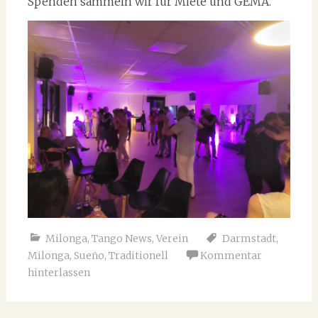
Spenden sammeln wir für Miete und GEMA.
Milonga
,
Tango News
,
Verein
Darmstadt
,
Milonga
,
Sueño
,
Traditionell
Kommentar
hinterlassen