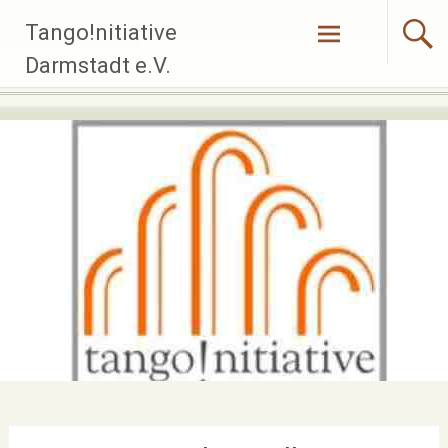
Zum
Tango!nitiative
Inhalt
springen
Darmstadt e.V.