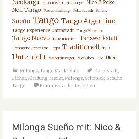
Neolonga
Nico & Peke;
Neuentdecker
Neugierige;
Non Tango
Pressemitteilung;
Rollentausch
Schuhe
Tango
Tango Argentino
Sueño
Tango Experience Darmstadt
Tango Marcando
Tango Nuevo
Tanzwerkstatt
Tanzunterricht
Traditionell
Technische Universität
Tipps
TUD
Unterricht
Üben
Weidereinsteiger;
Workshop
`Élie
Milonga
,
Tango Marktplatz
Darmstadt
,
Fächer
,
Kleidung
,
Markt
,
Milonga
,
Schmuck
,
Schuhe
,
Tango
Kommentar hinterlassen
Milonga Sueño mit: Nico &