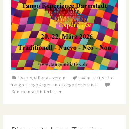
Events
,
Milonga
,
Verein
Event
,
Festivalito
,
Tango
,
Tango Argentino
,
Tango Experience
Kommentar hinterlassen