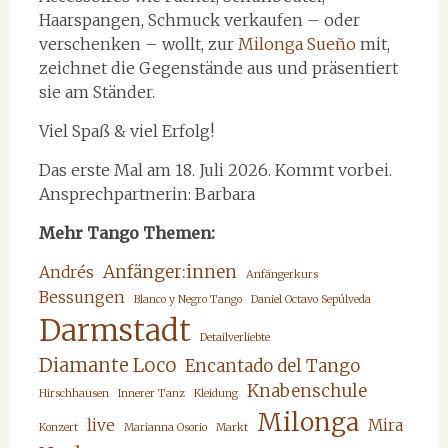
Haarspangen, Schmuck verkaufen – oder
verschenken – wollt, zur
Milonga Sueño
mit,
zeichnet die Gegenstände aus und präsentiert
sie am Ständer.
Viel Spaß & viel Erfolg!
Das erste Mal am 18. Juli 2026. Kommt vorbei.
Ansprechpartnerin: Barbara
Mehr Tango Themen:
Anfänger:innen
Andrés
Anfängerkurs
Bessungen
Blanco y Negro Tango
Daniel Octavo Sepúlveda
Darmstadt
Detailverliebte
Diamante Loco
Encantado del Tango
Knabenschule
Hirschhausen
Innerer Tanz
Kleidung
Milonga
live
Mira
Konzert
Marianna Osorio
Markt