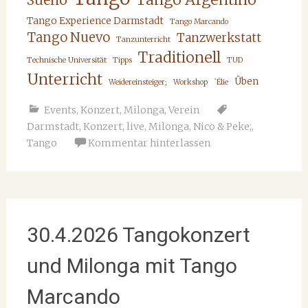
Sueño
Tango Experience Darmstadt
Tango Marcando
Tango Nuevo
Tanzwerkstatt
Tanzunterricht
Traditionell
Technische Universität
Tipps
TUD
Unterricht
Üben
Weidereinsteiger;
Workshop
`Élie
Events
,
Konzert
,
Milonga
,
Verein
Darmstadt
,
Konzert
,
live
,
Milonga
,
Nico & Peke;
,
Tango
Kommentar hinterlassen
30.4.2026 Tangokonzert
und Milonga mit Tango
Marcando