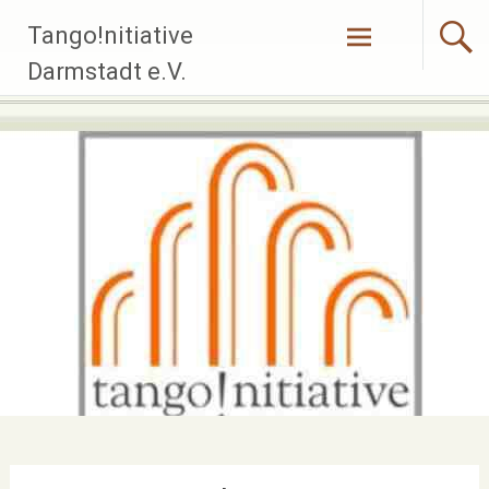
Zum
Tango!nitiative
Inhalt
springen
Darmstadt e.V.