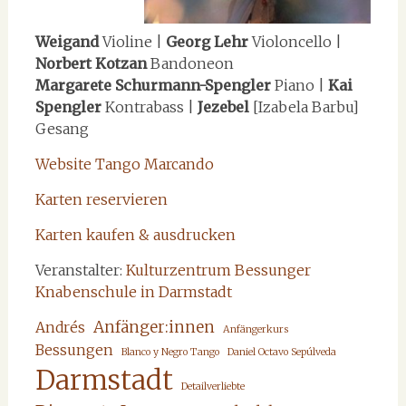
Weigand
Violine |
Georg Lehr
Violoncello |
Norbert Kotzan
Bandoneon
Margarete Schurmann-Spengler
Piano |
Kai
Spengler
Kontrabass |
Jezebel
[Izabela Barbu]
Gesang
Website Tango Marcando
Karten reservieren
Karten kaufen & ausdrucken
Veranstalter:
Kulturzentrum Bessunger
Knabenschule in Darmstadt
Anfänger:innen
Andrés
Anfängerkurs
Bessungen
Blanco y Negro Tango
Daniel Octavo Sepúlveda
Darmstadt
Detailverliebte