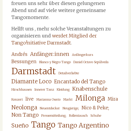
freuen uns sehr über diesen gelungenen
Abend und auf viele weitere gemeinsame
Tangomomente.
Hellft uns , mehr solche Veranstaltungen zu
organisieren und
werdet Mitglied der
Tango!nitiative Darmstadt
.
Anfänger:innen
Andrés
Anfängerkurs
Bessungen
Blanco y Negro Tango
Daniel Octavo Sepúlveda
Darmstadt
Detailverliebte
Diamante Loco
Encantado del Tango
Knabenschule
Hirschhausen
Innerer Tanz
Kleidung
Milonga
live
Mira
Konzert
Marianna Osorio
Markt
Neolonga
Nico & Peke;
Neuentdecker
Neugierige;
Non Tango
Pressemitteilung;
Rollentausch
Schuhe
Tango
Tango Argentino
Sueño