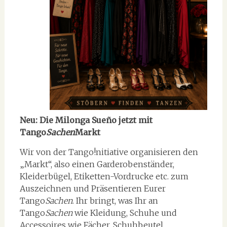
Neu:
Die Milonga Sueño jetzt mit
Tango
Sachen
Markt
Wir von der Tango!nitiative organisieren den
„Markt“, also einen Garderobenständer,
Kleiderbügel, Etiketten-Vordrucke etc. zum
Auszeichnen und Präsentieren Eurer
Tango
Sachen
. Ihr bringt, was Ihr an
Tango
Sachen
wie Kleidung, Schuhe und
Accessoires wie Fächer, Schuhbeutel,