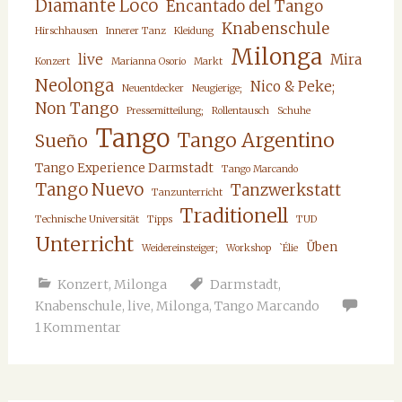
Diamante Loco
Encantado del Tango
Knabenschule
Hirschhausen
Innerer Tanz
Kleidung
Milonga
live
Mira
Konzert
Marianna Osorio
Markt
Neolonga
Nico & Peke;
Neuentdecker
Neugierige;
Non Tango
Pressemitteilung;
Rollentausch
Schuhe
Tango
Tango Argentino
Sueño
Tango Experience Darmstadt
Tango Marcando
Tango Nuevo
Tanzwerkstatt
Tanzunterricht
Traditionell
Technische Universität
Tipps
TUD
Unterricht
Üben
Weidereinsteiger;
Workshop
`Élie
Konzert
,
Milonga
Darmstadt
,
Knabenschule
,
live
,
Milonga
,
Tango Marcando
1 Kommentar