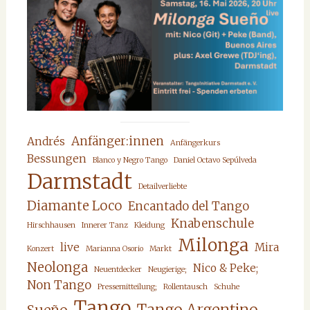
Anfänger:innen
Andrés
Anfängerkurs
Bessungen
Blanco y Negro Tango
Daniel Octavo Sepúlveda
Darmstadt
Detailverliebte
Diamante Loco
Encantado del Tango
Knabenschule
Hirschhausen
Innerer Tanz
Kleidung
Milonga
live
Mira
Konzert
Marianna Osorio
Markt
Neolonga
Nico & Peke;
Neuentdecker
Neugierige;
Non Tango
Pressemitteilung;
Rollentausch
Schuhe
Tango
Tango Argentino