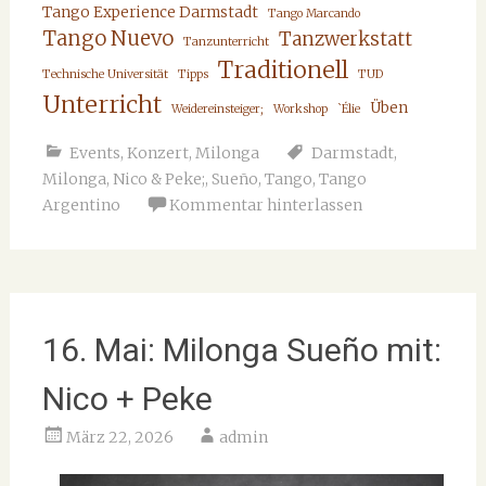
Tango Experience Darmstadt
Tango Marcando
Tango Nuevo
Tanzwerkstatt
Tanzunterricht
Traditionell
Technische Universität
Tipps
TUD
Unterricht
Üben
Weidereinsteiger;
Workshop
`Élie
Events
,
Konzert
,
Milonga
Darmstadt
,
Milonga
,
Nico & Peke;
,
Sueño
,
Tango
,
Tango
Argentino
Kommentar hinterlassen
16. Mai: Milonga Sueño mit:
Nico + Peke
März 22, 2026
admin