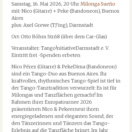
Samstag, 16. Mai 2026, 20 Uhr
Milonga Sueño
mit: Nico (Gitarre) + Peke (Bandoneon), Buenos
Aires
plus: Axel Grewe (TJ‘ing), Darmstadt
Ort: Otto Röhm Str.68 (über dem Car-Glas)
Veranstalter: Tango!nitiativeDarmstadt e. V.
Eintritt frei -Spenden erbeten
Nico Pérez (Gitarre) & PekeDima (Bandoneon)
sind ein Tango-Duo aus Buenos Aires. Ihr
kraftvolles, rhythmisches Tango-Spiel ist tief in
der Tango-Tanztradition verwurzelt: Es ist für
Milongas und Tanzflächen gemacht! Im
Rahmen ihrer Europatournee 2026
präsentieren Nico & Pekeerneut ihren
energiegeladenen und eleganten Sound, der
den Tänzerinnen und Tänzern das Tango-
Erlebnis auf die Tanzfläche bringt. Im Jahr