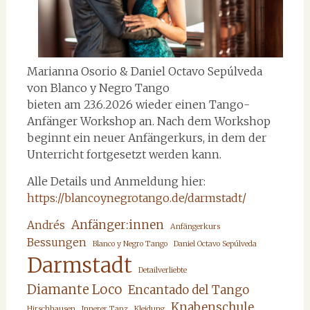
Marianna Osorio & Daniel Octavo Sepúlveda
von Blanco y Negro Tango
bieten am 23.6.2026 wieder einen Tango-
Anfänger Workshop an. Nach dem Workshop
beginnt ein neuer Anfängerkurs, in dem der
Unterricht fortgesetzt werden kann.
Alle Details und Anmeldung hier:
https://blancoynegrotango.de/darmstadt/
Anfänger:innen
Andrés
Anfängerkurs
Bessungen
Blanco y Negro Tango
Daniel Octavo Sepúlveda
Darmstadt
Detailverliebte
Diamante Loco
Encantado del Tango
Knabenschule
Hirschhausen
Innerer Tanz
Kleidung