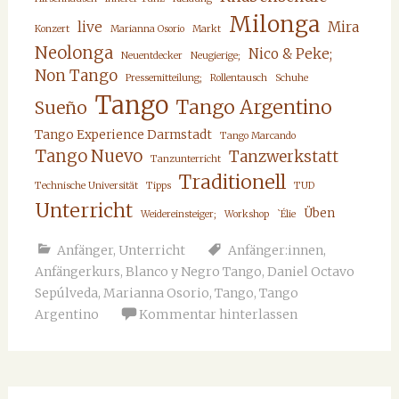
Milonga
live
Mira
Konzert
Marianna Osorio
Markt
Neolonga
Nico & Peke;
Neuentdecker
Neugierige;
Non Tango
Pressemitteilung;
Rollentausch
Schuhe
Tango
Tango Argentino
Sueño
Tango Experience Darmstadt
Tango Marcando
Tango Nuevo
Tanzwerkstatt
Tanzunterricht
Traditionell
Technische Universität
Tipps
TUD
Unterricht
Üben
Weidereinsteiger;
Workshop
`Élie
Anfänger
,
Unterricht
Anfänger:innen
,
Anfängerkurs
,
Blanco y Negro Tango
,
Daniel Octavo
Sepúlveda
,
Marianna Osorio
,
Tango
,
Tango
Argentino
Kommentar hinterlassen