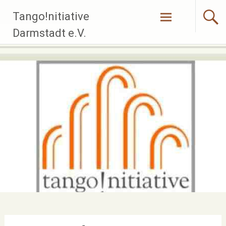
Zum
Tango!nitiative
Inhalt
springen
Darmstadt e.V.