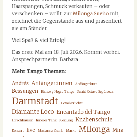
Haarspangen, Schmuck verkaufen – oder
verschenken – wollt, zur
Milonga Sueño
mit,
zeichnet die Gegenstände aus und präsentiert
sie am Ständer.
Viel Spaß & viel Erfolg!
Das erste Mal am 18. Juli 2026. Kommt vorbei.
Ansprechpartnerin: Barbara
Mehr Tango Themen:
Anfänger:innen
Andrés
Anfängerkurs
Bessungen
Blanco y Negro Tango
Daniel Octavo Sepúlveda
Darmstadt
Detailverliebte
Diamante Loco
Encantado del Tango
Knabenschule
Hirschhausen
Innerer Tanz
Kleidung
Milonga
live
Mira
Konzert
Marianna Osorio
Markt