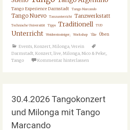
Sueño
Tango Experience Darmstadt
Tango Marcando
Tango Nuevo
Tanzwerkstatt
Tanzunterricht
Traditionell
Technische Universität
Tipps
TUD
Unterricht
Üben
Weidereinsteiger;
Workshop
`Élie
Events
,
Konzert
,
Milonga
,
Verein
Darmstadt
,
Konzert
,
live
,
Milonga
,
Nico & Peke;
,
Tango
Kommentar hinterlassen
30.4.2026 Tangokonzert
und Milonga mit Tango
Marcando