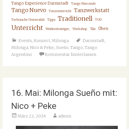
Tango Experience Darmstadt
Tango Marcando
Tango Nuevo
Tanzwerkstatt
Tanzunterricht
Traditionell
Technische Universität
Tipps
TUD
Unterricht
Üben
Weidereinsteiger;
Workshop
`Élie
Events
,
Konzert
,
Milonga
Darmstadt
,
Milonga
,
Nico & Peke;
,
Sueño
,
Tango
,
Tango
Argentino
Kommentar hinterlassen
16. Mai: Milonga Sueño mit:
Nico + Peke
März 22, 2026
admin