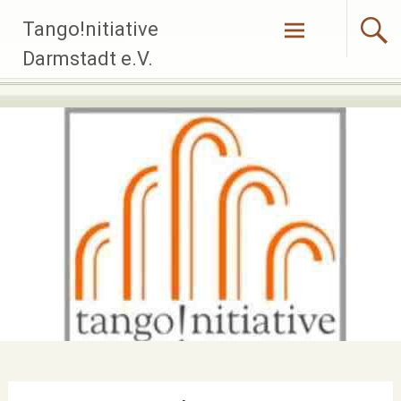
Zum
Tango!nitiative
Inhalt
springen
Darmstadt e.V.