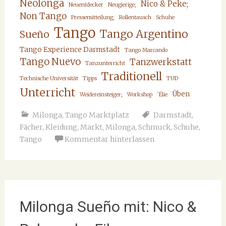
Neolonga
Nico & Peke;
Neuentdecker
Neugierige;
Non Tango
Pressemitteilung;
Rollentausch
Schuhe
Tango
Tango Argentino
Sueño
Tango Experience Darmstadt
Tango Marcando
Tango Nuevo
Tanzwerkstatt
Tanzunterricht
Traditionell
Technische Universität
Tipps
TUD
Unterricht
Üben
Weidereinsteiger;
Workshop
`Élie
Milonga
,
Tango Marktplatz
Darmstadt
,
Fächer
,
Kleidung
,
Markt
,
Milonga
,
Schmuck
,
Schuhe
,
Tango
Kommentar hinterlassen
Milonga Sueño mit: Nico &