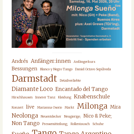
Anfänger:innen
Andrés
Anfängerkurs
Bessungen
Blanco y Negro Tango
Daniel Octavo Sepúlveda
Darmstadt
Detailverliebte
Diamante Loco
Encantado del Tango
Knabenschule
Hirschhausen
Innerer Tanz
Kleidung
Milonga
live
Mira
Konzert
Marianna Osorio
Markt
Neolonga
Nico & Peke;
Neuentdecker
Neugierige;
Non Tango
Pressemitteilung;
Rollentausch
Schuhe
Tango
Tango Argentino