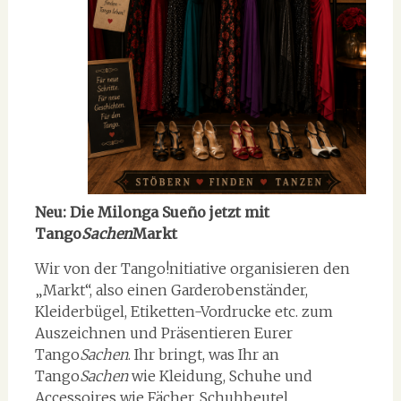
Neu:
Die Milonga Sueño jetzt mit
Tango
Sachen
Markt
Wir von der Tango!nitiative organisieren den
„Markt“, also einen Garderobenständer,
Kleiderbügel, Etiketten-Vordrucke etc. zum
Auszeichnen und Präsentieren Eurer
Tango
Sachen
. Ihr bringt, was Ihr an
Tango
Sachen
wie Kleidung, Schuhe und
Accessoires wie Fächer, Schuhbeutel,