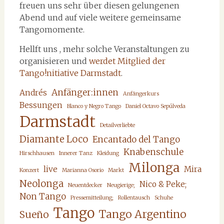
freuen uns sehr über diesen gelungenen
Abend und auf viele weitere gemeinsame
Tangomomente.
Hellft uns , mehr solche Veranstaltungen zu
organisieren und
werdet Mitglied der
Tango!nitiative Darmstadt
.
Anfänger:innen
Andrés
Anfängerkurs
Bessungen
Blanco y Negro Tango
Daniel Octavo Sepúlveda
Darmstadt
Detailverliebte
Diamante Loco
Encantado del Tango
Knabenschule
Hirschhausen
Innerer Tanz
Kleidung
Milonga
live
Mira
Konzert
Marianna Osorio
Markt
Neolonga
Nico & Peke;
Neuentdecker
Neugierige;
Non Tango
Pressemitteilung;
Rollentausch
Schuhe
Tango
Tango Argentino
Sueño