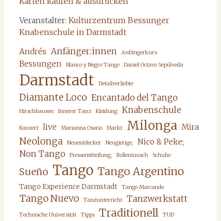
Karten kaufen & ausdrucken
Veranstalter:
Kulturzentrum Bessunger
Knabenschule in Darmstadt
Anfänger:innen
Andrés
Anfängerkurs
Bessungen
Blanco y Negro Tango
Daniel Octavo Sepúlveda
Darmstadt
Detailverliebte
Diamante Loco
Encantado del Tango
Knabenschule
Hirschhausen
Innerer Tanz
Kleidung
Milonga
live
Mira
Konzert
Marianna Osorio
Markt
Neolonga
Nico & Peke;
Neuentdecker
Neugierige;
Non Tango
Pressemitteilung;
Rollentausch
Schuhe
Tango
Tango Argentino
Sueño
Tango Experience Darmstadt
Tango Marcando
Tango Nuevo
Tanzwerkstatt
Tanzunterricht
Traditionell
Technische Universität
Tipps
TUD