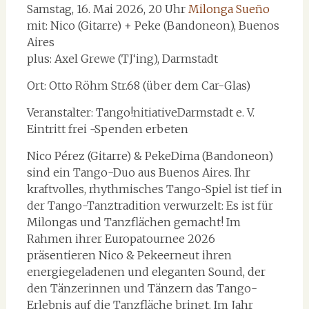
Samstag, 16. Mai 2026, 20 Uhr
Milonga Sueño
mit: Nico (Gitarre) + Peke (Bandoneon), Buenos
Aires
plus: Axel Grewe (TJ‘ing), Darmstadt
Ort: Otto Röhm Str.68 (über dem Car-Glas)
Veranstalter: Tango!nitiativeDarmstadt e. V.
Eintritt frei -Spenden erbeten
Nico Pérez (Gitarre) & PekeDima (Bandoneon)
sind ein Tango-Duo aus Buenos Aires. Ihr
kraftvolles, rhythmisches Tango-Spiel ist tief in
der Tango-Tanztradition verwurzelt: Es ist für
Milongas und Tanzflächen gemacht! Im
Rahmen ihrer Europatournee 2026
präsentieren Nico & Pekeerneut ihren
energiegeladenen und eleganten Sound, der
den Tänzerinnen und Tänzern das Tango-
Erlebnis auf die Tanzfläche bringt. Im Jahr