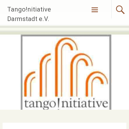
Zum
Tango!nitiative
Inhalt
springen
Darmstadt e.V.