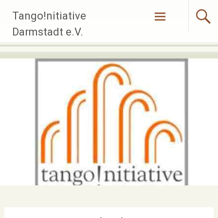
Zum
Tango!nitiative
Inhalt
springen
Darmstadt e.V.